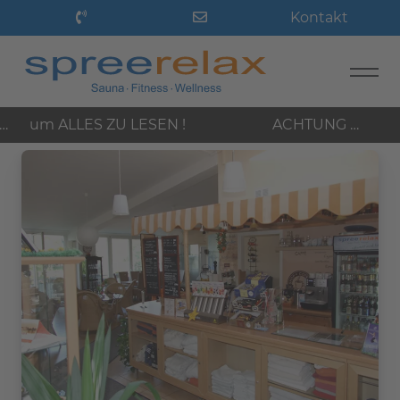
Kontakt
LES ZU LESEN !
ACHTUNG …
vom 
auch wir machen ‚mal Urlaub…